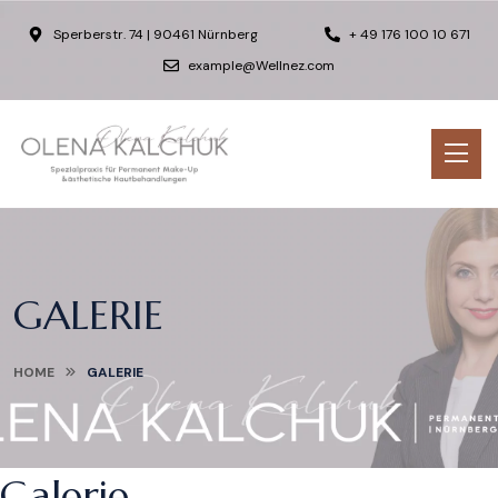
Sperberstr. 74 | 90461 Nürnberg
+ 49 176 100 10 671
example@Wellnez.com
GALERIE
HOME
GALERIE
Galerie