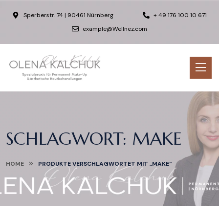
Sperberstr. 74 | 90461 Nürnberg
+ 49 176 100 10 671
example@Wellnez.com
SCHLAGWORT:
MAKE
HOME
PRODUKTE VERSCHLAGWORTET MIT „MAKE“